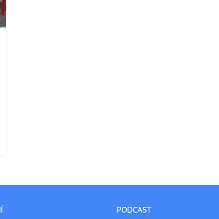
Í
PODCAST