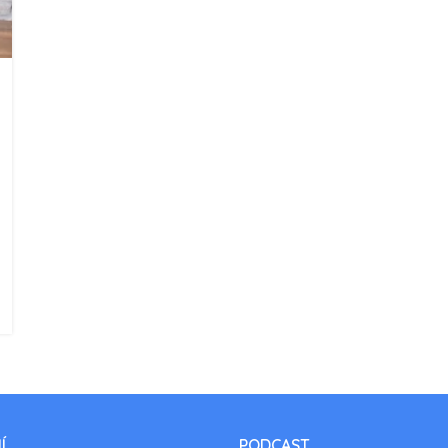
Í
PODCAST