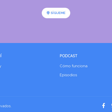
SÍGUEME
Í
PODCAST
y
Cómo funciona
Episodios
rvados.