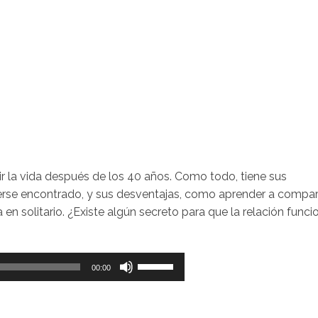
r la vida después de los 40 años. Como todo, tiene sus
erse encontrado, y sus desventajas, como aprender a compart
n solitario. ¿Existe algún secreto para que la relación funci
Utiliza
00:00
las
teclas