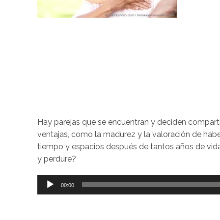
Hay parejas que se encuentran y deciden comparti
ventajas, como la madurez y la valoración de hab
tiempo y espacios después de tantos años de vida e
y perdure?
Reproductor
00:00
de
audio