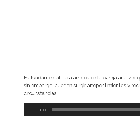
Es fundamental para ambos en la pareja analizar qu
sin embargo, pueden surgir arrepentimientos y rec
circunstancias.
Reproductor
00:00
de
audio