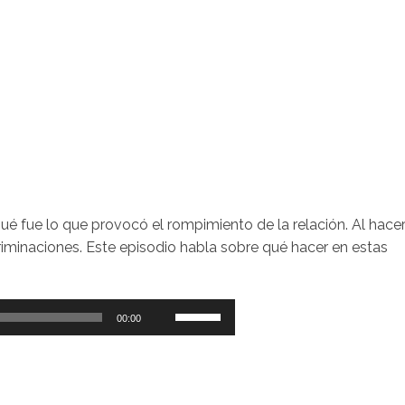
é fue lo que provocó el rompimiento de la relación. Al hacer
riminaciones. Este episodio habla sobre qué hacer en estas
Utiliza
00:00
las
teclas
de