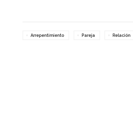
Arrepentimiento
Pareja
Relación
¿T
Cómo psicóloga estoy 