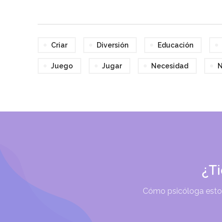
Criar
Diversión
Educación
Juego
Jugar
Necesidad
N
¿T
Cómo psicóloga estoy 