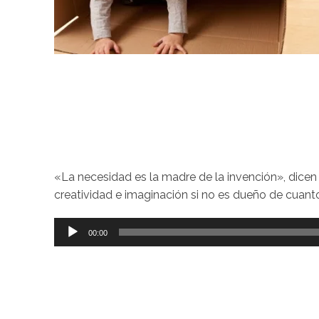
«La necesidad es la madre de la invención», dicen q
creatividad e imaginación si no es dueño de cuanto
Reproductor
00:00
de
audio