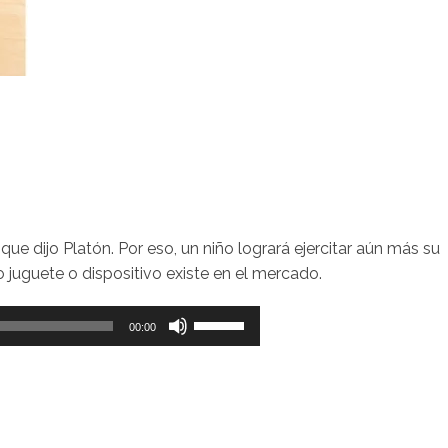
ue dijo Platón. Por eso, un niño logrará ejercitar aún más su
 juguete o dispositivo existe en el mercado.
Utiliza
00:00
las
teclas
de
flecha