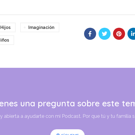
arriba/abajo
para
aumentar
Hijos
Imaginación
o
disminuir
iños
el
volumen.
ienes una pregunta sobre este te
abierta a ayudarte con mi Podcast. Por que tú y tu familia 