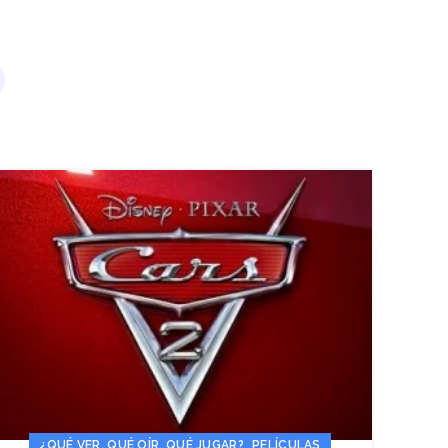
,
¿QUÉ VER, QUÉ OÍR, QUÉ JUGAR?
PELÍCULAS