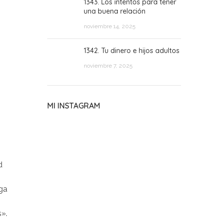
1343. Los intentos para tener
una buena relación
noviembre 14, 2025
1342. Tu dinero e hijos adultos
noviembre 7, 2025
MI INSTAGRAM
d
ega
».