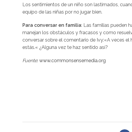
Los sentimientos de un niño son lastimados, cuand
equipo de las niñas por no jugar bien.
Para conversar en familia
: Las familias pueden h
manejan los obstáculos y fracasos y como resuelv
conversar sobre el comentario de Ivy:
«
A veces el 
estás
.
«
¿Alguna vez te haz
sentido así
?
Fuente
:
www.commonsensemedia.org