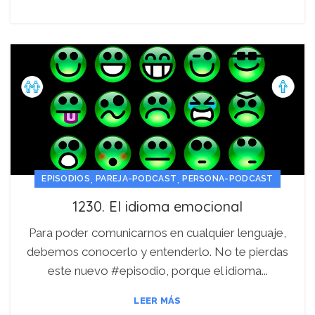
,
,
EPISODIOS
PAREJA-PODCAST
PERSONA-PODCAST
1230. El idioma emocional
Para poder comunicarnos en cualquier lenguaje,
debemos conocerlo y entenderlo. No te pierdas
este nuevo #episodio, porque el idioma...
LEER MÁS