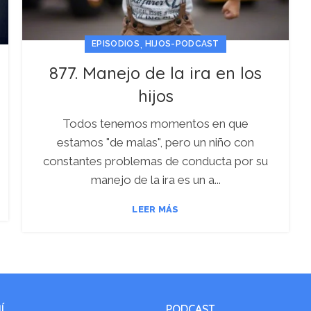
,
EPISODIOS
HIJOS-PODCAST
877. Manejo de la ira en los
hijos
Todos tenemos momentos en que
estamos "de malas", pero un niño con
constantes problemas de conducta por su
manejo de la ira es un a...
LEER MÁS
Í
PODCAST