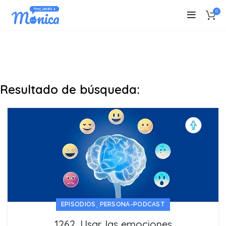
0
Resultado de búsqueda:
,
EPISODIOS
PERSONA-PODCAST
1262. Usar las emociones