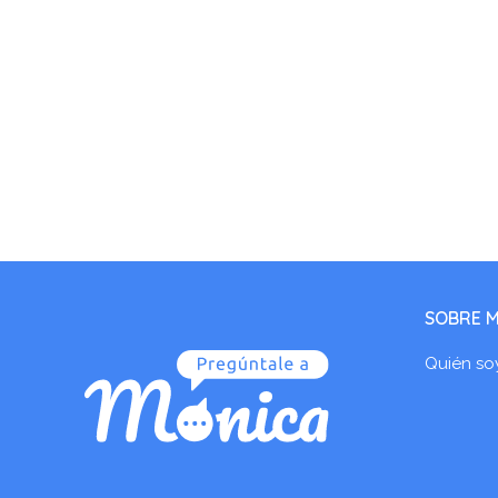
SOBRE M
Quién so