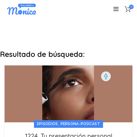
0
Resultado de búsqueda:
,
EPISODIOS
PERSONA-PODCAST
1224. Tu presentación personal