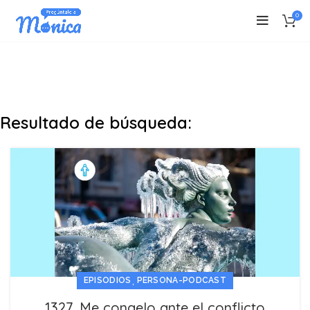
0
Resultado de búsqueda:
,
EPISODIOS
PERSONA-PODCAST
1327. Me congelo ante el conflicto