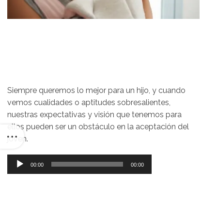
Siempre queremos lo mejor para un hijo, y cuando
vemos cualidades o aptitudes sobresalientes,
nuestras expectativas y visión que tenemos para
ellos pueden ser un obstáculo en la aceptación del
joven.
Reproductor
00:00
00:00
de
audio