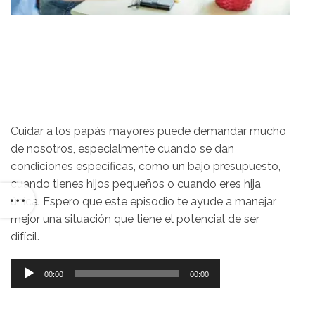
Cuidar a los papás mayores puede demandar mucho
de nosotros, especialmente cuando se dan
condiciones específicas, como un bajo presupuesto,
cuando tienes hijos pequeños o cuando eres hija
única. Espero que este episodio te ayude a manejar
mejor una situación que tiene el potencial de ser
difícil.
Reproductor
00:00
00:00
de
audio