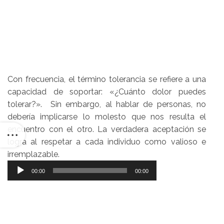
Con frecuencia, el término tolerancia se refiere a una
capacidad de soportar: «¿Cuánto dolor puedes
tolerar?». Sin embargo, al hablar de personas, no
debería implicarse lo molesto que nos resulta el
encuentro con el otro. La verdadera aceptación se
logra al respetar a cada individuo como valioso e
irremplazable.
Reproductor
00:00
00:00
de
audio