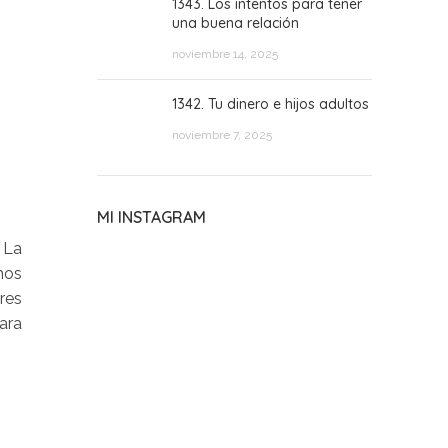
1343. Los intentos para tener
una buena relación
noviembre 14, 2025
1342. Tu dinero e hijos adultos
noviembre 7, 2025
MI INSTAGRAM
 La
mos
res
para