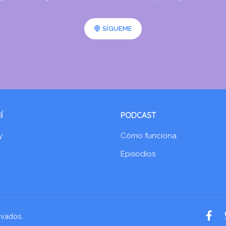
SÍGUEME
Í
PODCAST
y
Cómo funciona
Episodios
rvados.