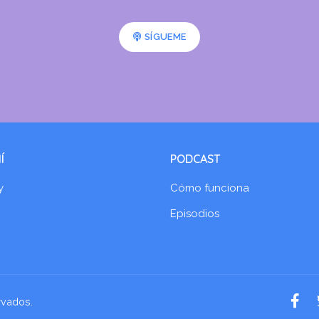
SÍGUEME
Í
PODCAST
y
Cómo funciona
Episodios
rvados.