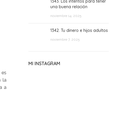
1343. Los intentos para tener
una buena relación
noviembre 14, 2025
1342. Tu dinero e hijos adultos
noviembre 7, 2025
MI INSTAGRAM
 es
 la
a a