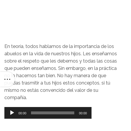
En teoría, todos hablamos de la importancia de los
abuelos en la vida de nuestros hijos. Les enseñamos
sobre el respeto que les debemos y todas las cosas
que pueden enseñarnos. Sin embargo, en la práctica
no lo hacemos tan bien. No hay manera de que
puedas trasmitir a tus hijos estos conceptos, si tú
mismo no estás convencido del valor de su
compañía.
Reproductor
00:00
00:00
de
audio