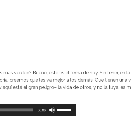
es más verde»? Bueno, este es el tema de hoy. Sin tener, en la
ría, creemos que les va mejor a los demás. Que tienen una v
quí está el gran peligro– la vida de otros, y no la tuya, es 
Utiliza
00:00
las
teclas