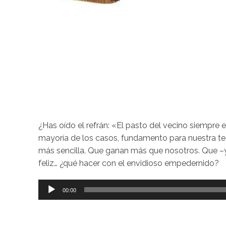
¿Has oído el refrán: «El pasto del vecino siempre 
mayoría de los casos, fundamento para nuestra teo
más sencilla. Que ganan más que nosotros. Que –y a
feliz… ¿qué hacer con el envidioso empedernido?
Reproductor
00:00
de
audio