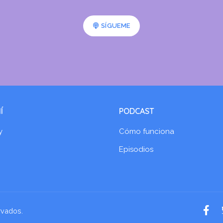
SÍGUEME
Í
PODCAST
y
Cómo funciona
Episodios
rvados.