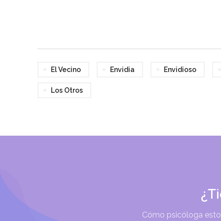
El Vecino
Envidia
Envidioso
Los Otros
¿T
Cómo psicóloga estoy 