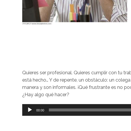
Quieres ser profesional. Quieres cumplir con tu tra
está hecho… Y de repente, un obstáculo: un colega
manera y son informales. ¡Qué frustrante es no po
¿Hay algo qué hacer?
Reproductor
00:00
de
audio