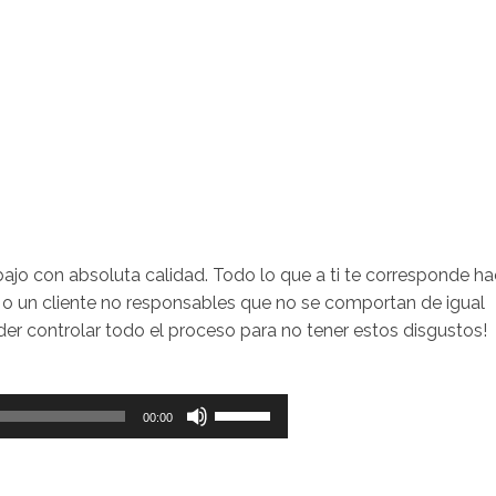
bajo con absoluta calidad. Todo lo que a ti te corresponde ha
 o un cliente no responsables que no se comportan de igual
der controlar todo el proceso para no tener estos disgustos!
Utiliza
00:00
las
teclas