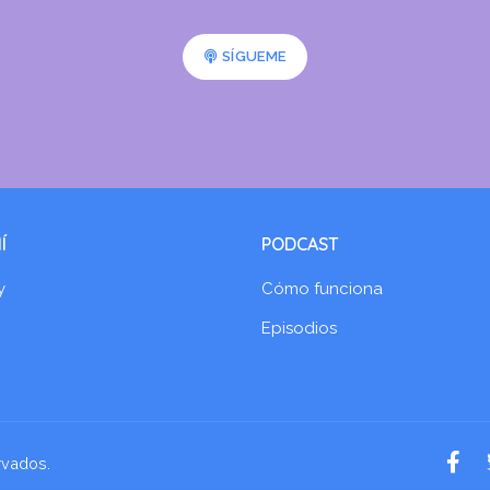
SÍGUEME
Í
PODCAST
y
Cómo funciona
Episodios
rvados.