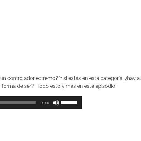
 un controlador extremo? Y si estás en esta categoría, ¿hay a
 forma de ser? ¡Todo esto y más en este episodio!
Utiliza
00:00
las
teclas
de
flecha