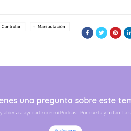
arriba/abajo
para
aumentar
Controlar
Manipulación
o
disminuir
el
volumen.
ienes una pregunta sobre este te
abierta a ayudarte con mi Podcast. Por que tú y tu familia 