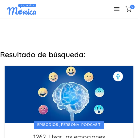
0
Resultado de búsqueda:
,
EPISODIOS
PERSONA-PODCAST
1262. Usar las emociones