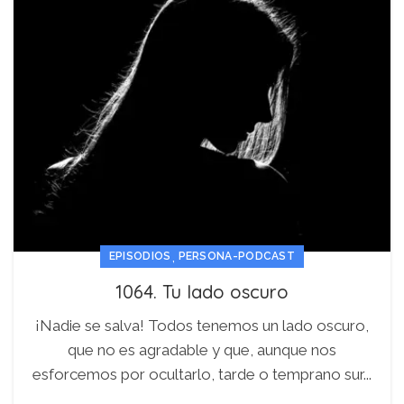
,
EPISODIOS
PERSONA-PODCAST
1064. Tu lado oscuro
¡Nadie se salva! Todos tenemos un lado oscuro,
que no es agradable y que, aunque nos
esforcemos por ocultarlo, tarde o temprano sur...