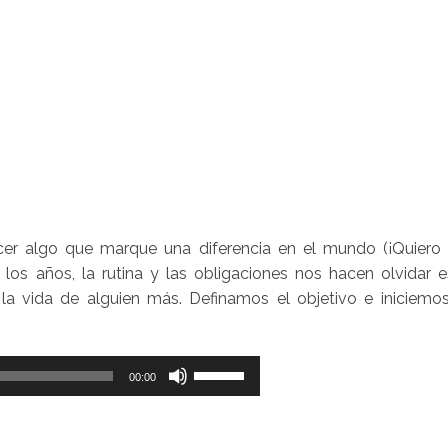
r algo que marque una diferencia en el mundo (¡Quiero 
 los años, la rutina y las obligaciones nos hacen olvidar e
 la vida de alguien más. Definamos el objetivo e iniciemos
Utiliza
00:00
las
teclas