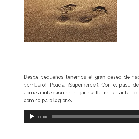
Desde pequeños tenemos el gran deseo de hace
bombero! ¡Policía! ¡Superhéroe!). Con el paso de
primera intención de dejar huella importante en
camino para lograrlo.
Reproductor
00:00
de
audio