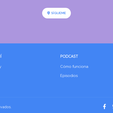
SÍGUEME
Í
PODCAST
y
Cómo funciona
Episodios
rvados.