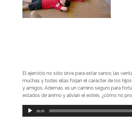
El ejercicio no sólo sirve para estar sanos; las vent
muchas y todas ellas forjan el carácter de los hi
y amigos. Además, es un camino seguro para fortal
estados de ánimo y alivian el estrés. ¿cómo no pro
Reproductor
00:00
de
audio