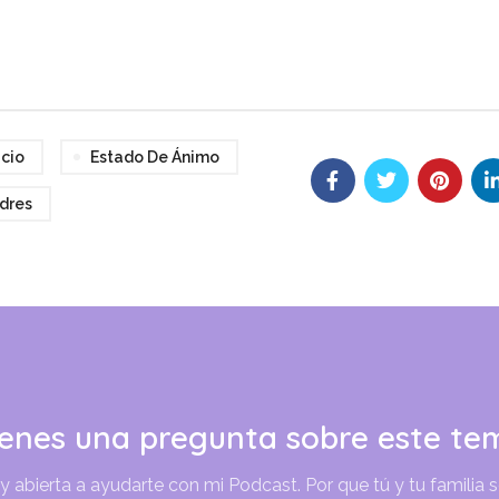
de
flecha
arriba/abajo
para
aumentar
icio
Estado De Ánimo
o
disminuir
dres
el
volumen.
ienes una pregunta sobre este te
abierta a ayudarte con mi Podcast. Por que tú y tu familia 