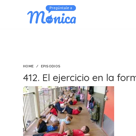
HOME
EPISODIOS
412. El ejercicio en la for