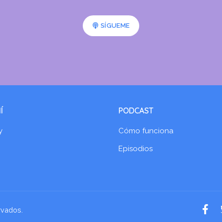
SÍGUEME
Í
PODCAST
y
Cómo funciona
Episodios
rvados.