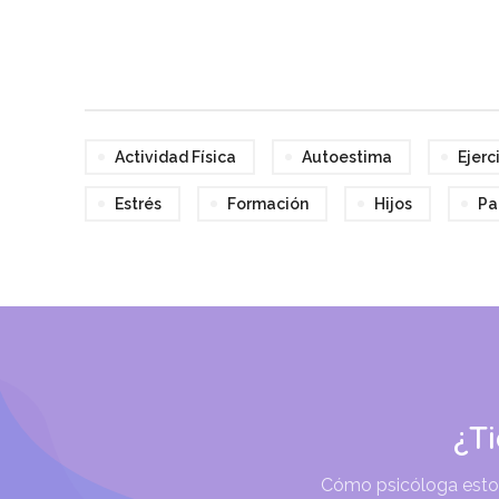
Actividad Física
Autoestima
Ejerc
Estrés
Formación
Hijos
Pa
¿T
Cómo psicóloga estoy 