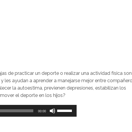
ajas de practicar un deporte o realizar una actividad física son
jos y les ayudan a aprender a manejarse mejor entre compañer
ecer la autoestima, previenen depresiones, estabilizan los
mover el deporte en los hijos?
Utiliza
00:00
las
teclas